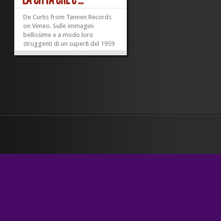
De Curtis from Tannen Records
on Vimeo. Sulle immagini
bellissime e a modo loro
struggenti di un super8 del 1959
intitolato «Verona all’alba», la
musica di Lugana Addio dei De
Curtis. A me piace. Altre notizie
qui. Loro, di sé, dicono...
»
»