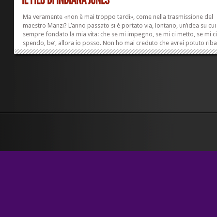
Ma veramente «non è mai troppo tardi», come nella trasmissione del
maestro Manzi? L’anno passato si è portato via, lontano, un’idea su cui
sempre fondato la mia vita: che se mi impegno, se mi ci metto, se mi c
spendo, be’, allora io posso. Non ho mai creduto che avrei potuto ribal
mondo. Però pensavo che sulle cose mie avevo facoltà di intervento. 
è padroni della propria vita fino in fondo, questo lo so. Lo so così be
essere stata la regina dell’ipocondria. Sono stata a lungo una delle fon
reddito più continuative per un bel numero di medici specialisti della 
zona, e uno dei...