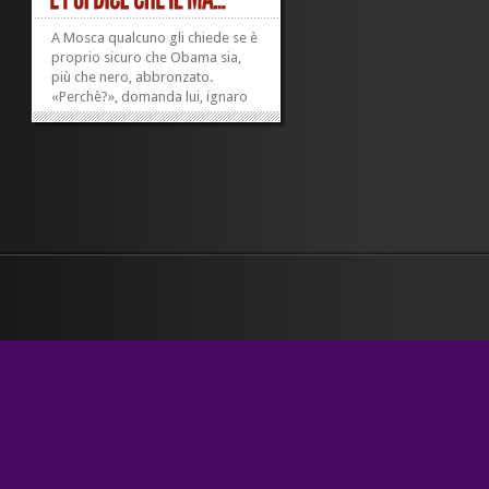
A Mosca qualcuno gli chiede se è
proprio sicuro che Obama sia,
più che nero, abbronzato.
«Perchè?», domanda lui, ignaro
del fatto che sulla cosa si sono un
po’ irrigiditi anche – per dire – il
New York Times, il Guardian, la
Cnn, la Reuters, Drudgereport,
Fox News,...
»
»