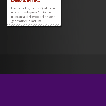
Marco Lodoli, da qui: Quello che
mi sorprende però è la totale
mancanza di riserbo delle nuove
generazioni, quasi una
sguaiatezza sentimentale, quasi
che non ci sia più alcuna
possibilità di contenere i moti del
cuore, di provare a spiegarseli, di
ragionarci sopra almeno per un
minuto. È...
»
»