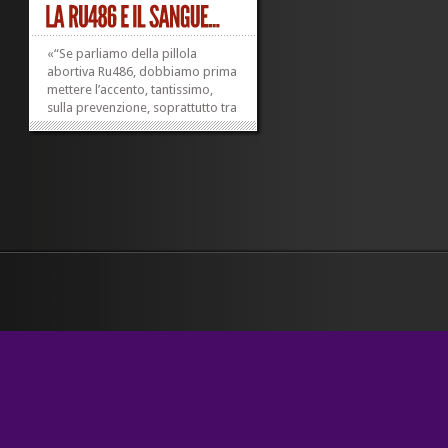
«“Se parliamo della pillola
abortiva Ru486, dobbiamo prima
mettere l’accento, tantissimo,
sulla prevenzione, soprattutto tra
i giovani e giovanissimi”. Lo ha
detto oggi a Trieste
l’europarlamentare del Pd,
Debora Serracchiani». E dopo
aver messo tantissimo l’accento...
»
»