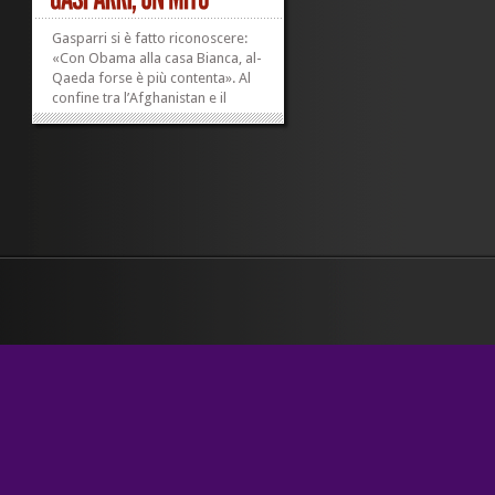
Gasparri si è fatto riconoscere:
«Con Obama alla casa Bianca, al-
Qaeda forse è più contenta». Al
confine tra l’Afghanistan e il
Pakistan, in effetti, si segnalano
esplosioni. Di gioia, però!
Cos’avevate capito? Che fossero
raid...
»
»