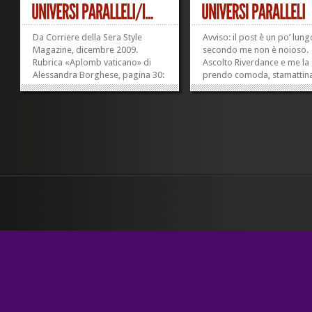
Da Corriere della Sera Style
Avviso: il post è un po’ lun
Magazine, dicembre 2009.
secondo me non è noioso.
Rubrica «Aplomb vaticano» di
Ascolto Riverdance e me la
Alessandra Borghese, pagina 30:
prendo comoda, stamattin
«Dominique Mamberti,
perché è il primo maggio 
arcivescovo, segretario per i
di corsa lo stesso, come s
Rapporti con gli Stati» (ma
– ma perché ieri sera è suc
quante belle maiuscole madama
una cosa (cioè ho rivisto un
Dorè), «è nato a Marrakech ed è
rivista di cui per...
diventato sacerdote ad...
»
»