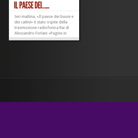
Ieri mattina, «Il paese dei buoni e
dei cattivi» è stato ospite della
trasmissione radiofonica Rai di
Alessandro Forlani «Pagine in
Frequenza». Qui il podcast della
conversazione fra Alessandro,
che ringrazio, e me. Abbiamo
parlato di fatti, opinioni,
neutralità, par condicio, governi...
»
»