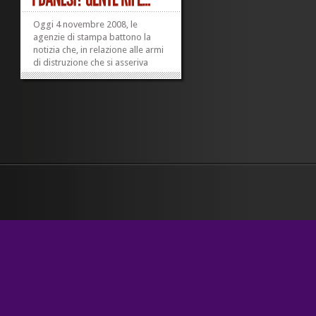
Oggi 4 novembre 2008, le
agenzie di stampa battono la
notizia che, in relazione alle armi
di distruzione che si asseriva
possedesse Saddam Hussein, i
servizi di intelligence danesi
hanno ammesso di essere giunti
a conclusioni sbagliate, nel 2003,
prima dell’inizio della guerra...
»
»