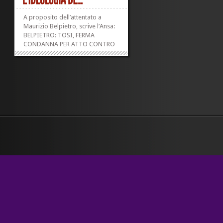
A proposito dell’attentato a
Maurizio Belpietro, scrive l’Ansa:
BELPIETRO: TOSI, FERMA
CONDANNA PER ATTO CONTRO
GIORNALISTA (ANSA) – VERONA,
1 OTT – Il sindaco di Verona
Flavio Tosi esprime una «ferma
condanna» per il grave episodio
che ha coinvolto Maurizio...
»
»