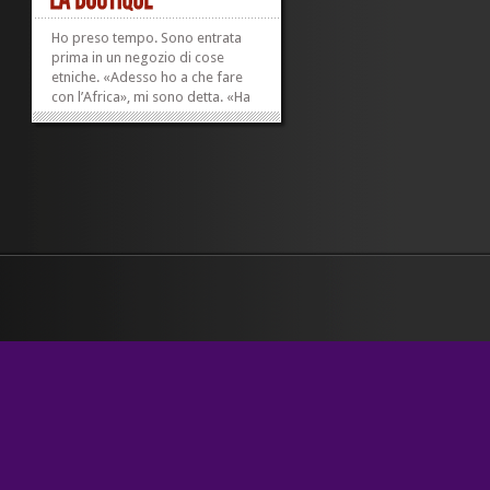
Ho preso tempo. Sono entrata
prima in un negozio di cose
etniche. «Adesso ho a che fare
con l’Africa», mi sono detta. «Ha
un senso che io entri». I titoli di
legittimazione che pretendo da
me stessa sono sempre
stupefacenti. Ho curiosato, mi
sono guardata attorno
velocemente. Sono...
»
»