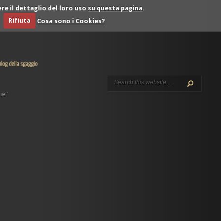
re il dettaglio del loro uso
su questa pagina
.
Rifiuta
Cosa sono i Cookies?
he"