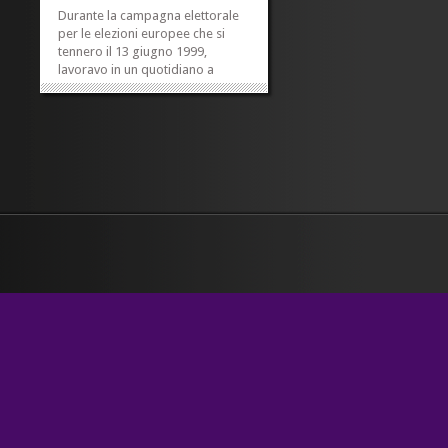
Durante la campagna elettorale
per le elezioni europee che si
tennero il 13 giugno 1999,
lavoravo in un quotidiano a
Belluno. Una mattina in cui c’era
mercato, due candidati di Forza
Italia vennero a presentare se
stessi e a stringere le mani della
gente che passava tra le
bancarelle. Il...
»
»