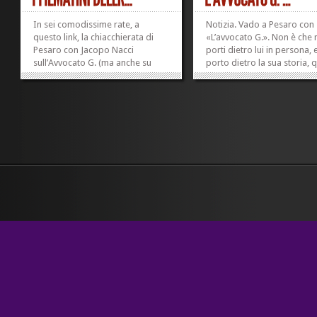
In sei comodissime rate, a
Notizia. Vado a Pesaro con
questo link, la chiacchierata di
«L’avvocato G.». Non è che 
Pesaro con Jacopo Nacci
porti dietro lui in persona, 
sull’Avvocato G. (ma anche su
porto dietro la sua storia, 
Due colonne taglio basso, eh, che
che ho scritto io ed è pubbl
culo), organizzata dalla Burnigia
da Senzapatria. E chi avrà v
al circolo Arci l’Otto. Non che io
di esserci troverà anche il 
immagini l’esistenza di qualcuno
primo romanzo, «Due colo
che sia interessato ad...
taglio basso» (Sironi),...
»
»