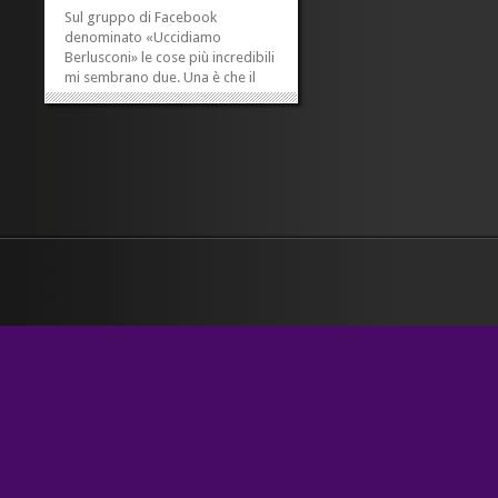
Sul gruppo di Facebook
denominato «Uccidiamo
Berlusconi» le cose più incredibili
mi sembrano due. Una è che il
ministro Angelino chiede che si
apra un’indagine sulla sicurezza
di Berlusconi. D’altra parte, io
non saprei come dargli torto. È
assolutamente noto a tutti,
infatti,...
»
»