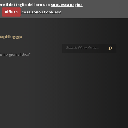
re il dettaglio del loro uso
su questa pagina
.
Rifiuta
Cosa sono i Cookies?
smo giornalistico"