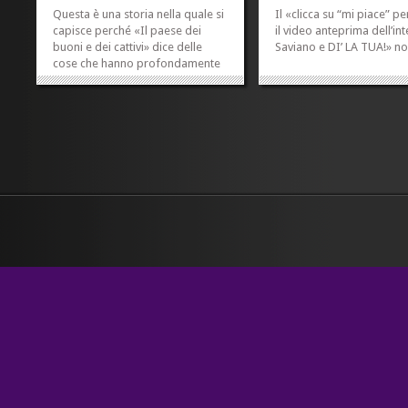
Questa è una storia nella quale si
Il «clicca su “mi piace” p
capisce perché «Il paese dei
il video anteprima dell’int
buoni e dei cattivi» dice delle
Saviano e DI’ LA TUA!» non
cose che hanno profondamente
senso. Bum. Sì. Proprio così.
Questa storia è uno splendido
esempio, e mi va di raccontarla.
Parto da qui: io ho scritto un libro
nel quale in estrema sintesi...
»
»