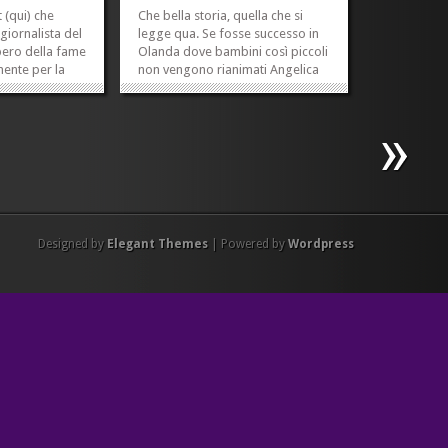
 (qui) che
Che bella storia, quella che si
giornalista del
legge qua. Se fosse successo in
opero della fame
Olanda dove bambini così piccoli
mente per la
non vengono rianimati Angelica
sospeso lo
non sarebbe nata. E non avrebbe
e) per
provato la dolce sensazione di
 dopo sette
essere riportata a casa sana e
iornale – con
salva questa settimana in braccio
orazione, mi è
alla mamma Monica, dopo oltre
cinque...
»
»
»
»
Designed by
Elegant Themes
| Powered by
Wordpress