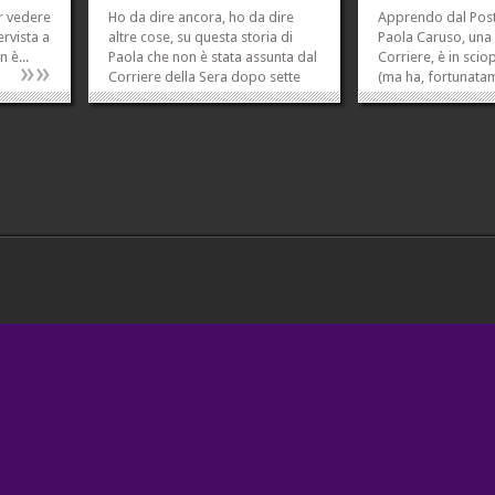
er vedere
Ho da dire ancora, ho da dire
Apprendo dal Post
ervista a
altre cose, su questa storia di
Paola Caruso, una 
 è...
Paola che non è stata assunta dal
Corriere, è in sci
»
»
Corriere della Sera dopo sette
(ma ha, fortunata
anni di contratti, perché le è stato
sua tenuta fisica, 
preferito – dice lei – un «pivello»
sciopero della set
(vedi post precedente, che forse
protestare perché
andrebbe effettivamente letto
anni di lavoro al g
prima di...
contratti di collab
»
»
parso...