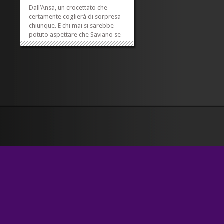
Dall’Ansa, un crocettato che
certamente coglierà di sorpresa
chiunque. E chi mai si sarebbe
potuto aspettare che Saviano se
ne andasse dalla Mondadori? Chi
avrebbe potuto immaginare che
la trasmissione con Fazio potesse
diventare un libro, sebbene «in
una versione ampiamente rivista
e...
»
»