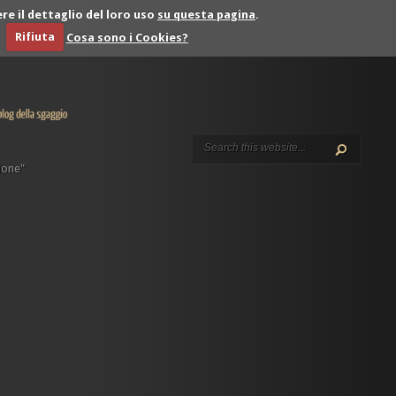
re il dettaglio del loro uso
su questa pagina
.
Rifiuta
Cosa sono i Cookies?
ione"