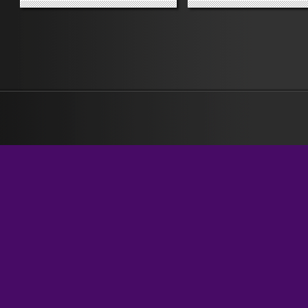
«Raiperunanotte». Scrive Grasso:
guardar qui – risulta che n
sì, bello, esperimento
siano poi così tanti. Grazie
multipiattaforma importante;
albertoboh per la misurazi
cosa buona e giusta. Ma… … Ma
a Sandro Gilioli per le...
il...
»
»