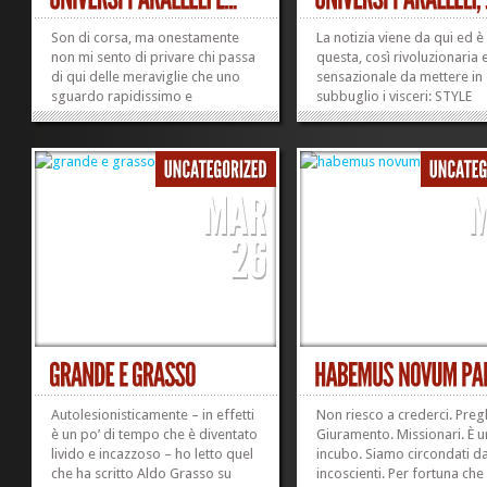
Son di corsa, ma onestamente
La notizia viene da qui ed è
non mi sento di privare chi passa
questa, così rivoluzionaria 
di qui delle meraviglie che uno
sensazionale da mettere in
sguardo rapidissimo e
subbuglio i visceri: STYLE
superficiale all’odierno Corriere
PICCOLI: QUESTO NEGOZI
della sera Style Magazine mi
DOC… L’idea è di Diamant
hanno consentito di assaporare.
D’Alessio che dirige fin dal
Rubrica «La ragazza da sposare»,
esordio nel 2008 il bimestra
quella che riporta il numero di
“Corriere della Sera”...
telefono...
»
»
Autolesionisticamente – in effetti
Non riesco a crederci. Preg
è un po’ di tempo che è diventato
Giuramento. Missionari. È u
livido e incazzoso – ho letto quel
incubo. Siamo circondati da
che ha scritto Aldo Grasso su
incoscienti. Per fortuna che