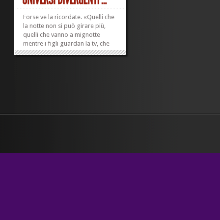
Forse ve la ricordate. «Quelli che
la notte non si può girare più,
quelli che vanno a mignotte
mentre i figli guardan la tv, che
fanno i boss, che compran Class,
che son sofisticati da chiamare i
Nas; incubi di plastica che
vorrebbero dar fuoco ad ogni
zingara». È un pezzetto del
testo...
»
»