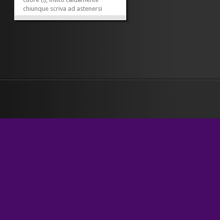
chiunque scriva ad astenersi
dall’utilizzare il raddoppio del
complemento in frasi di questo
tipo: «Di questo ne abbiamo già
parlato». In questa frase, «di
questo» è complemento di...
»
»