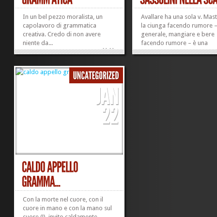
In un bel pezzo moralista, un
Avallare ha una sola v. Mas
capolavoro di grammatica
la ciunga facendo rumore – 
creativa. Credo di non avere
generale, mangiare e bere
niente da...
facendo rumore – è una
»
»
schifosissima maleducazio
Fischiettare in luoghi popol
altre persone è da cafoni.
Con la morte nel cuore, con il
cuore in mano e con la mano sul
cuore (!), invito caldamente