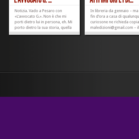
Notizia. Vado a Pesaro con
In libreria da gennaio – ma
«L’avvocato G.». Non è che mi
fin d’ora a casa di qualunq
porti dietro lui in persona, eh. Mi
curiosone ne richieda copia
porto dietro la sua storia, quella
maledizioni@gmail.com – i
che ho scritto io ed è pubblicata
secondo numero di Atti imp
da Senzapatria. E chi avrà voglia
rivista di scritture a cura di
di esserci troverà anche il mio
Sparajurij. È ancora presto
primo romanzo, «Due colonne
azzardare bilanci, il mostro
taglio basso» (Sironi),...
appena iniziato a camminare
»
»