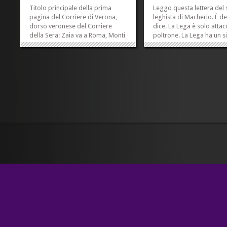
Titolo principale della prima
Leggo questa lettera del
pagina del Corriere di Verona,
leghista di Macherio. È de
dorso veronese del Corriere
dice. La Lega è solo attac
della Sera: Zaia va a Roma, Monti
poltrone. La Lega ha un 
non lo riceve Oggi riapre il
di potere. I suoi ideali di
Parlamento del Nord, Tosi verso
sono stati traditi. E poi: 
la vicepresidenza Ora. Se
mai cavalcato slogan razz
qualcuno ha bisogno di capire
partecipato a quel semin
come possa il giornalismo
paura del «diverso» nei...
contribuire in modo decisivo...
»
»