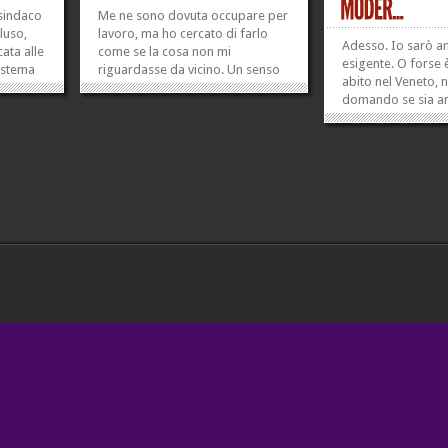
 sindaco
Me ne sono dovuta occupare per
luso,
lavoro, ma ho cercato di farlo
Adesso. Io sarò a
cata alle
come se la cosa non mi
esigente. O forse 
sistema
riguardasse da vicino. Un senso
abito nel Veneto, 
 onestà
di autoprotezione, forse; o un
domando se sia am
Non ho
rifiuto di guardare alle cose nel
un giornale quotid
isti o
modo in cui me le stavano
levatura di Repubbl
are
presentando, magari, in attesa di
tratta la foto qui s
avere gli occhi liberi e puliti per
»
»
suoi lettori a sup
poterle guardare...
»
»
come Bossi abbia 
qualche...