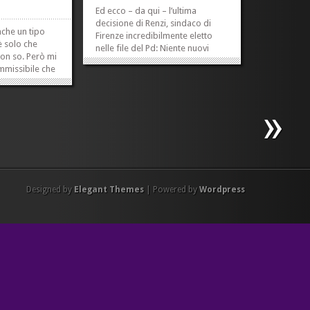
Ed ecco – da qui – l’ultima
decisione di Renzi, sindaco di
nche un tipo
Firenze incredibilmente eletto
è solo che
nelle file del Pd: Niente nuovi
non so. Però mi
kebab. Ma anche niente nuovi
missibile che
fast food. Un colpo ai locali etnici
iano della
ma anche uno ai grossi store
ica, da cui è
dell’«alimentazione spazzatura»
opra, autorizzi i
che dagli anni ’90...
»
»
porre che uno
avuto in
»
»
Designed by
Elegant Themes
| Powered by
Wordpress