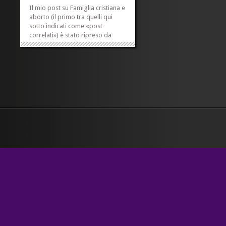
Il mio post su Famiglia cristiana e
aborto (il primo tra quelli qui
sotto indicati come «post
correlati») è stato ripreso da
LiberoBlog, insieme a un altro di
Sorelle d’Italia. Ne è nata una
discussione che al momento in
cui scrivo ha già allineato oltre
trecento commenti. Ne voglio...
»
»