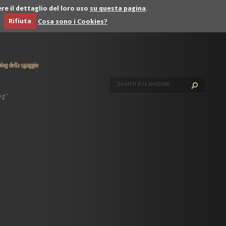
re il dettaglio del loro uso
su questa pagina
.
Rifiuta
Cosa sono i Cookies?
og"