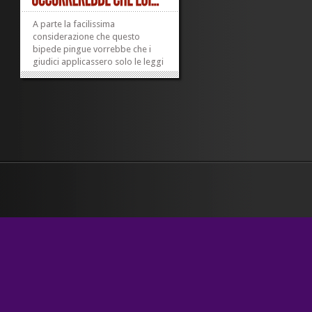
A parte la facilissima
considerazione che questo
bipede pingue vorrebbe che i
giudici applicassero solo le leggi
che gli fanno comodo, volevo
dire questo: il favoreggiamento è
uno di quei reati per i quali
facilmente non ricorrono i tre
presupposti a che si renda
necessaria l’emissione...
»
»