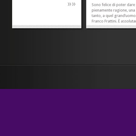
»
»
Sono felice di poter dare
pienamente ragione, una 
tanto, a quel grand’uomo
Franco Frattini. È assolu
vero: l’Onu non ce l’aveva 
e il suo governo. Ce l’ave
Pippo e Pluto. Li hanno av
con una raccomandata a/r
uno di quei fogli...