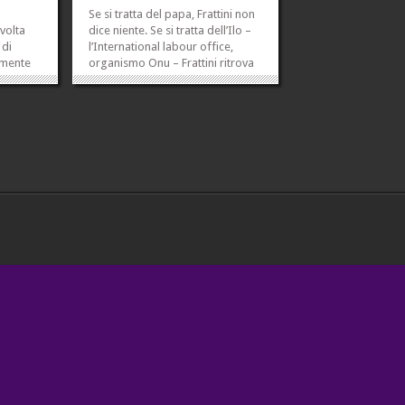
Se si tratta del papa, Frattini non
volta
dice niente. Se si tratta dell’Ilo –
 di
l’International labour office,
tamente
organismo Onu – Frattini ritrova
con lui
la favella: «Gravemente
va con
inaccettabili» – dice – parole
visati
«come intolleranza o
. Era
discriminazione nei confronti
degli...
»
»
»
»