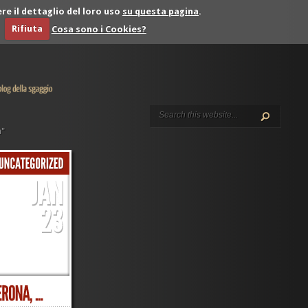
re il dettaglio del loro uso
su questa pagina
.
Rifiuta
Cosa sono i Cookies?
a"