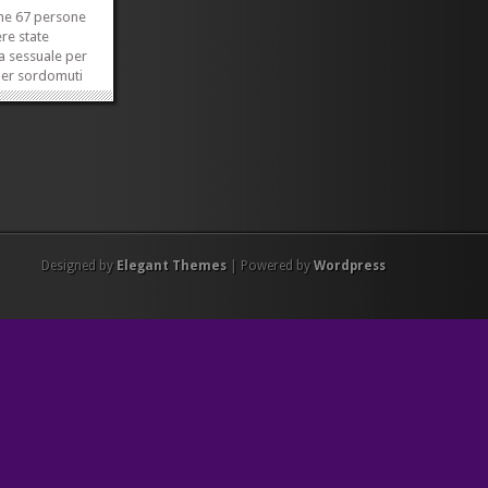
che 67 persone
re state
a sessuale per
 per sordomuti
i a Verona.
etto della nota
osta. Mi è
iosa. Lui non
apeva. Però...
»
»
Designed by
Elegant Themes
| Powered by
Wordpress