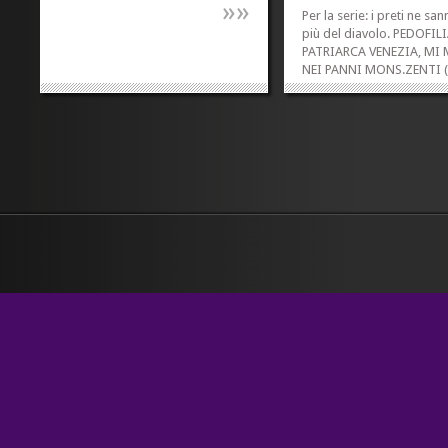
»
»
Per la serie: i preti ne sa
più del diavolo. PEDOFILI
PATRIARCA VENEZIA, MI
NEI PANNI MONS.ZENTI (
VENEZIA, 24 GEN – Dialo
oggi a Venezia con Lucia
Annunziata sull’etica
dell’informazione, il patri
Venezia, cardinale Angelo
ha detto di...