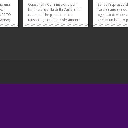
nno una
Questi (è la Commissione per
Scrive l’Espresso 
A:
l’infanzia, quella della Carlucci di
raccontano di esse
 METTO
cui a qualche post fa e della
oggetto di violenz
ANSA) –
Mussolini) sono completamente
anni in un istituto
gando
fuori. Se fosse stato per loro,
gestito da religios
sarebbe stato impossibile
Copio ciò che ho l
ascoltare de Andrè, leggere
del vescovo in risp
arca di
Lolita, o Wilde, o qualunque altra
sembrata meravigl
 Scola,
cosa che minimamente scalfiva la
sapeva. Cioè, no: s
loro...
»
»
»
»