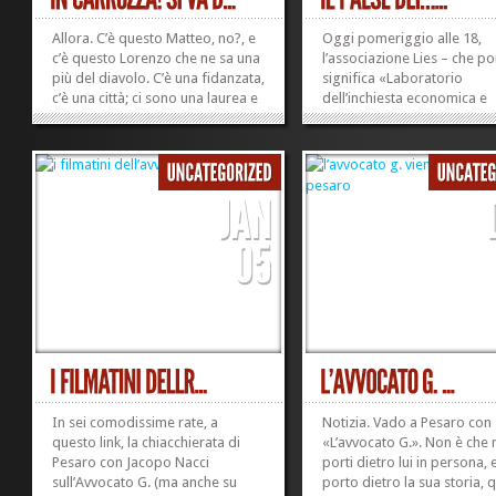
Allora. C’è questo Matteo, no?, e
Oggi pomeriggio alle 18,
c’è questo Lorenzo che ne sa una
l’associazione Lies – che po
più del diavolo. C’è una fidanzata,
significa «Laboratorio
c’è una città; ci sono una laurea e
dell’inchiesta economica e
dei Laureati, dei rasta, la filosofia
sociale» – mi ha invitato a 
e la morchia urbana, i sogni e gli
del «Paese dei buoni e dei c
incubi (questo è tragicamente
insieme a Giulio Todescan, 
un...
giornalista e fa parte
»
»
dell’associazione di...
In sei comodissime rate, a
Notizia. Vado a Pesaro con
questo link, la chiacchierata di
«L’avvocato G.». Non è che 
Pesaro con Jacopo Nacci
porti dietro lui in persona, 
sull’Avvocato G. (ma anche su
porto dietro la sua storia, 