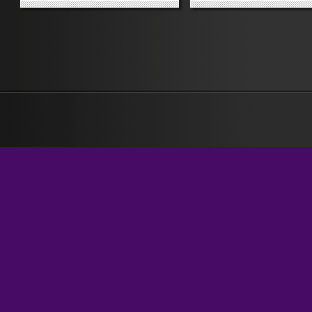
Due colonne taglio basso, eh, che
che ho scritto io ed è pubbl
culo), organizzata dalla Burnigia
da Senzapatria. E chi avrà v
al circolo Arci l’Otto. Non che io
di esserci troverà anche il 
immagini l’esistenza di qualcuno
primo romanzo, «Due colo
che sia interessato ad...
taglio basso» (Sironi),...
»
»