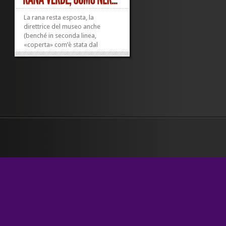
La rana resta esposta, la
direttrice del museo anche
(benché in seconda linea,
«coperta» com’è stata dal
consiglio di amministrazione).
Aderisco volentieri all’idea di
Malvino, di cui apprendo
attraverso Danilla. Lo faccio
perché, al di là delle opinioni
vibranti che si...
»
»