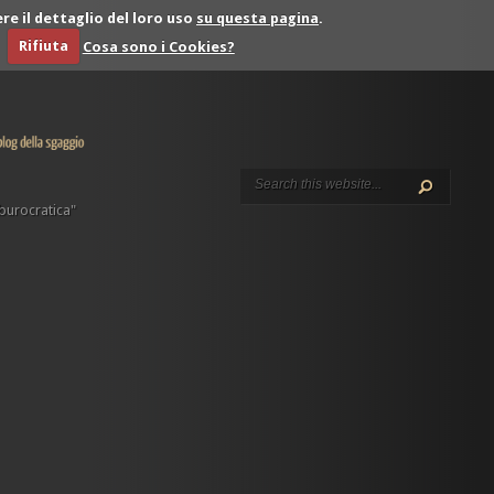
re il dettaglio del loro uso
su questa pagina
.
Rifiuta
Cosa sono i Cookies?
 burocratica"