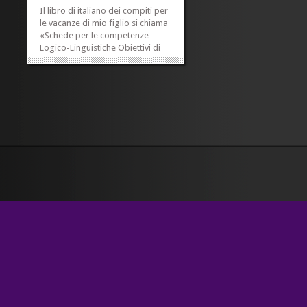
Il libro di italiano dei compiti per
le vacanze di mio figlio si chiama
«Schede per le competenze
Logico-Linguistiche Obiettivi di
apprendimento Traguardi di
sviluppo». Maiuscole originali. Ci
son volte che mi vengono dei
(piccoli) mancamenti.
»
»