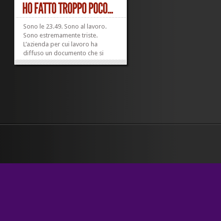
Sono le 23.49. Sono al lavoro.
Sono estremamente triste.
L’azienda per cui lavoro ha
diffuso un documento che si
intitola «Piano di interventi di
riorganizzazione redazionale»: lo
sapevo, ma l’ho visto solo
stasera. Per molte ragioni –
alcune buone, altre addirittura
ottime...
»
»