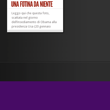
Leggo qui che questa foto,
scattata nel giorno
dell’insediamento di Obama alla
presidenza Usa (20 gennaio
2009), ha una risoluzione di 1.474
megapixel. In effetti, se la si
ingrandisce a piacere ognuno dei
volti diventa perfettamente
riconoscibile. Che effetto....
»
»