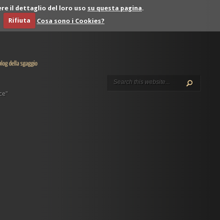
re il dettaglio del loro uso
su questa pagina
.
Rifiuta
Cosa sono i Cookies?
ce"