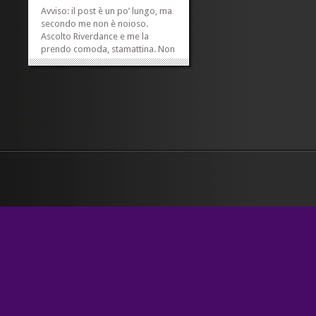
Avviso: il post è un po’ lungo, ma
secondo me non è noioso.
Ascolto Riverdance e me la
prendo comoda, stamattina. Non
perché è il primo maggio – sono
di corsa lo stesso, come sempre
– ma perché ieri sera è successa
una cosa (cioè ho rivisto una
rivista di cui per...
»
»