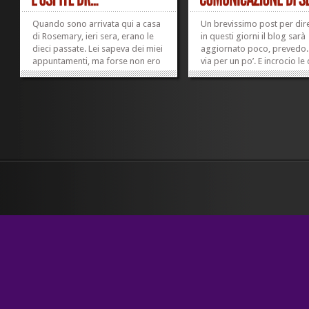
Quando sono arrivata qui a casa
Un brevissimo post per dir
di Rosemary, ieri sera, erano le
in questi giorni il blog sarà
dieci passate. Lei sapeva dei miei
aggiornato poco, prevedo.
appuntamenti, ma forse non ero
via per un po’. E incrocio le 
stata abbastanza energica nel
farle capire che sarei potuta
rincasare tardi. Be’. A cena, per
vedere me, erano venuti Peter,
uno dei suoi figli; le sue due...
»
»