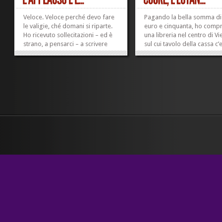
Veloce. Veloce perché devo fare
Pagando la bella somma di
le valigie, ché domani si riparte.
euro e cinquanta, ho compr
Ho ricevuto sollecitazioni – ed è
una libreria nel centro di Vi
strano, a pensarci – a scrivere
sul cui tavolo della cassa c’
qualcosa sulla manifestazione di
giornale di Comunione e
qualche giorno fa. In realtà,
liberazione in attesa di ess
davvero sto cercando di capire
letto dalla proprietaria, il 
fino in fondo come la penso, su
“Non avrai altro Cuore all’i
quella...
di me”, il...
»
»