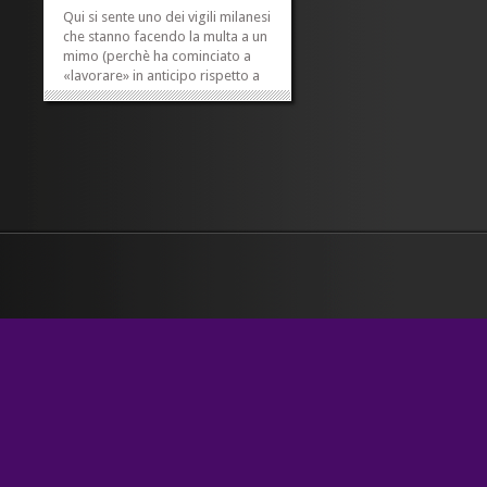
Qui si sente uno dei vigili milanesi
che stanno facendo la multa a un
mimo (perchè ha cominciato a
«lavorare» in anticipo rispetto a
ciò che gli consente di fare
l’autorizzazione, e s’è spostato,
per il sole, dall’area in cui è
autorizzato a stare) mentre, a una
donna...
»
»