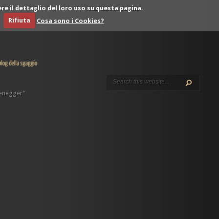
re il dettaglio del loro uso
su questa pagina
.
Rifiuta
Cosa sono i Cookies?
enegger"