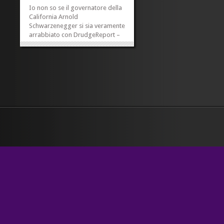
Io non so se il governatore della
California Arnold
Schwarzenegger si sia veramente
arrabbiato con DrudgeReport –
lo si sostiene qui – per la foto che
illustra questo post. una
vendetta? Secondo il sito
americano, Schwarzenegger ha
deciso di introdurre una nuova
norma...
»
»