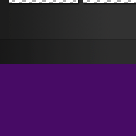
le termiti e troverai oro e
capo in ologramma. Tipo c
diamanti». «Ecco la molecola che
c’è una riunione, tu te lo ved
nutre la memoria». «Neonati,
piedi a mezzo metro da te 
piccoli geni: “Imparano già come
non è veramente lì in prese
adulti”» Ho preso...
Un...
»
»