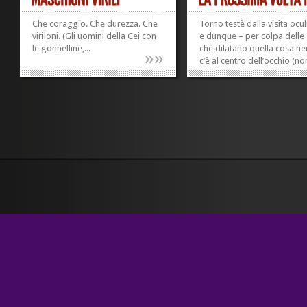
Che coraggio. Che durezza. Che
Torno testè dalla visita ocul
viriloni. (Gli uomini della Cei con
e dunque – per colpa delle
le gonnelline,...
che dilatano quella cosa ne
»
»
c’è al centro dell’occhio (no
viene la parola, si vede che 
gocce hanno effetto anche
quella cosa grigia che c’è 
la testa) – non vedo una...