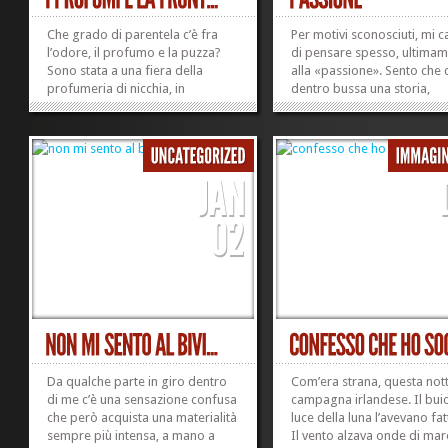
Che grado di parentela c’è fra
Per motivi sconosciuti, mi c
l’odore, il profumo e la puzza?
di pensare spesso, ultimam
Sono stata a una fiera della
alla «passione». Sento che 
profumeria di nicchia, in
dentro bussa una storia,
un’atmosfera milanese assai, e
qualcosa da raccontare; e 
pure molto rarefatta, di quel
che questa storia ha a che 
glamour che sa trasformarsi in
con la passione. La passion
eleganza solo raramente,
una cosa diversa per ciasc
quando dietro un’armatura di...
delle persone con cui mi ca
»
»
di...
Da qualche parte in giro dentro
Com’era strana, questa nott
di me c’è una sensazione confusa
campagna irlandese. Il buio
che però acquista una materialità
luce della luna l’avevano fat
sempre più intensa, a mano a
Il vento alzava onde di mar