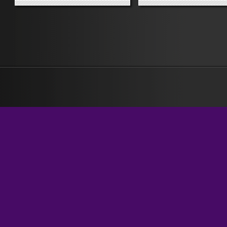
mano che si sposta fino a
violente scomposte e confu
raggiungere gli snodi interiori
somme di grandi gocce bi
attraverso i quali transitano non
obbligate da un carnefice a
l’energia, ma gli atomi
tutte in momenti diversi la 
embrionari – potrei dire...
strada verso il cielo...
»
»