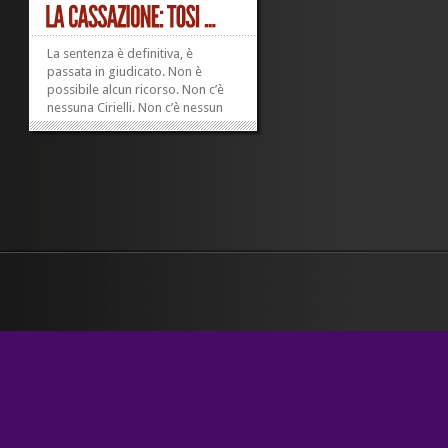
La sentenza è definitiva, è
passata in giudicato. Non è
possibile alcun ricorso. Non c’è
nessuna Cirielli. Non c’è nessun
Alfano. Arrivano notizie perfino
nei giornali, a volte. Altra cosa è,
poi, vedere il giorno dopo qual è
il rilievo che viene dato loro.
NOMADI:CASSAZIONE...
»
»