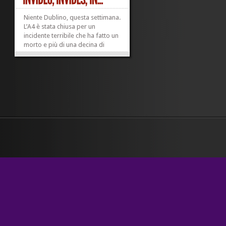
Niente Dublino, questa settimana.
L’A4 è stata chiusa per un
incidente terribile che ha fatto un
morto e più di una decina di
feriti, e così non sono riuscita ad
arrivare all’aeroporto.
L’aeroporto di Bergamo –
allegro, moderno, confortevole e
pulito come la stazione...
»
»