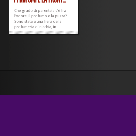
Che grado di parentela c’è fra
l’odore, il profumo e la puzza?
Sono stata a una fiera della
profumeria di nicchia, in
un’atmosfera milanese assai, e
pure molto rarefatta, di quel
glamour che sa trasformarsi in
eleganza solo raramente,
quando dietro un’armatura di...
»
»