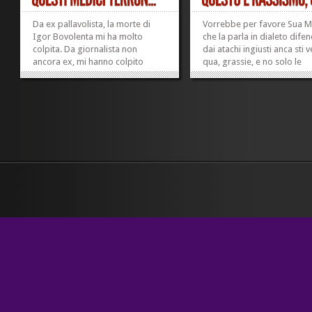
Da ex pallavolista, la morte di
Vorrebbe per favore Sua 
Igor Bovolenta mi ha molto
che la parla in dialeto dife
colpita. Da giornalista non
dai atachi ingiusti anca sti v
ancora ex, mi hanno colpito
qua, grassie, e no solo le
moltissimo queste parole del
popolassioni e le asiende? 
professor Tranquilli, riportate da
GIANESINI ESCLUSA MOND
Repubblica.it: «Quello che si può,
PROTESTA SINDACO GALL
e si deve invece fare è controllare
(ANSA) – GALLIO (VICENZA)
i controllori. Mi spiego: non
FEB – Ha preso carta e pen
sempre,...
ha...
»
»