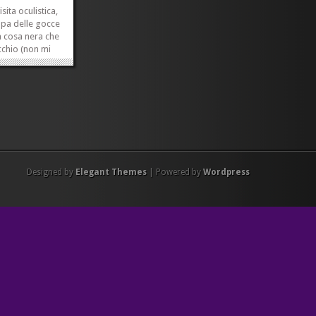
sita oculistica,
lpa delle gocce
a cosa nera che
occhio (non mi
 vede che le
to anche su
 che c’è dentro
o una...
»
»
Designed by
Elegant Themes
| Powered by
Wordpress