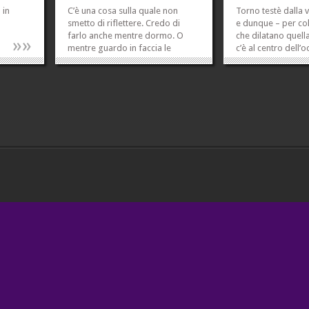
 in
C’è una cosa sulla quale non
Torno testè dalla vi
smetto di riflettere. Credo di
e dunque – per co
farlo anche mentre dormo. O
che dilatano quell
»
»
mentre guardo in faccia le
c’è al centro dell’
persone con cui parlo, per capire
viene la parola, si
se questa cosa pesa anche su di
gocce hanno effet
loro oppure no. Continuo, e
quella cosa grigia
continuo, e continuo a farmi la
la testa) – non ved
stessa domanda, variamente
declinata, usando...
»
»