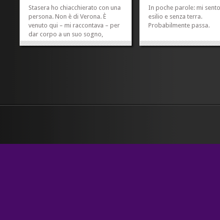
Stasera ho chiacchierato con una
In poche parole: mi sento
persona. Non è di Verona. È
esilio e senza terra.
venuto qui – mi raccontava – per
Probabilmente passa.
dar corpo a un suo sogno,
assecondando una specie di
voglia di fuga che mi pare di aver
capito gli si è mossa dentro per
tutta la vita. La persona con cui
sta – mi ha detto...
»
»