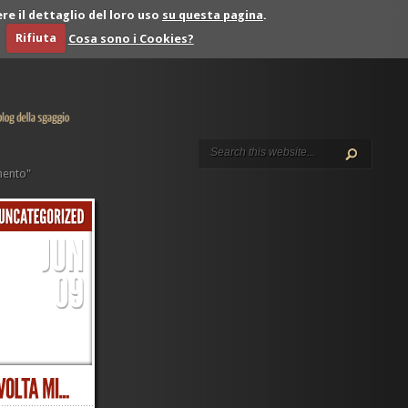
re il dettaglio del loro uso
su questa pagina
.
Rifiuta
Cosa sono i Cookies?
mento"