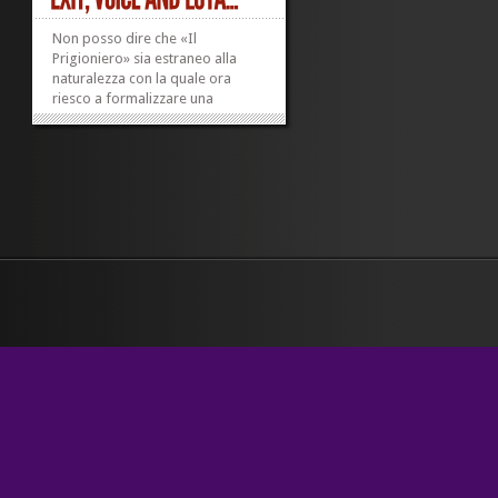
Non posso dire che «Il
Prigioniero» sia estraneo alla
naturalezza con la quale ora
riesco a formalizzare una
conclusione a cui sono arrivata
per strade che nemmeno mi
ricordo di avere percorso. Quello
che sto sperimentando vero nella
carne, al di là di ogni possibile
dubbio, è che il no...
»
»