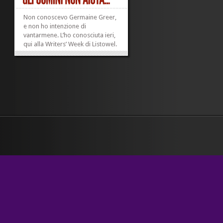
Non conoscevo Germaine Greer,
e non ho intenzione di
vantarmene. L’ho conosciuta ieri,
qui alla Writers’ Week di Listowel.
Prima di sentire l’intervista che, in
un’affollatissima sala, le ha fatto
il giornalista della Rte, la
radiotelevisione nazionale
irlandese,...
»
»