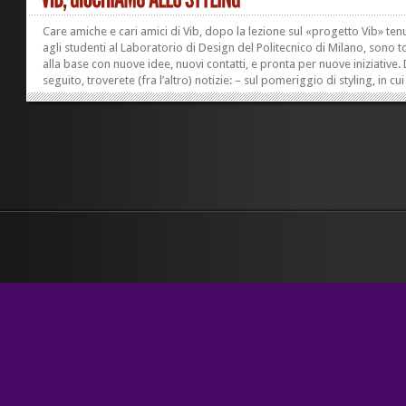
Care amiche e cari amici di Vib, dopo la lezione sul «progetto Vib» ten
agli studenti al Laboratorio di Design del Politecnico di Milano, sono 
alla base con nuove idee, nuovi contatti, e pronta per nuove iniziative. 
seguito, troverete (fra l’altro) notizie: – sul pomeriggio di styling, in cui
divertiremo a dare nuova vita ai pezzi vecchi del nostro armadio; – su
mostra del fotografo italiano Calogero Russo – che lavora per giornal
come il New York Times e il Washington Post – che verrà a trovarci a Vi
su un nuovo giurato che si è aggiunto al gruppetto delle cinque perso
che...