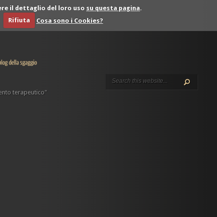
re il dettaglio del loro uso
su questa pagina
.
Rifiuta
Cosa sono i Cookies?
nto terapeutico"