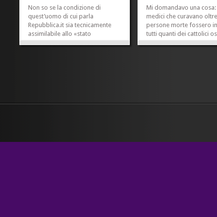
Non so se la condizione di
Mi domandavo una cosa: e
quest’uomo di cui parla
medici che curavano oltre
Repubblica.it sia tecnicamente
persone morte fossero in
assimilabile allo «stato
tutti quanti dei cattolici o
vegetativo» che è attribuito a
che volevano essere pro
Eluana Englaro. Non lo so, e
sicuri sicuri che i loro paz
onestamente neanche mi
fossero veramente deced
interessa. Perché mi basta vedere
evitare di commettere eu
il volto e il corpo di quella donna
come quel superficialone
stravolta che è sua...
padre...
»
»