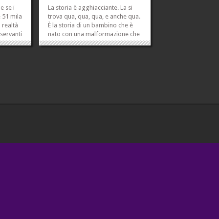
 se i
La storia è agghiacciante. La si
 51 mila
trova qua, qua, qua, e anche qua.
 realtà
È la storia di un bambino che è
sservanti
nato con una malformazione che
prio
secondo i medici è incompatibile
ienti
con la vita. Tra le altre cose, è
uti per
senza reni. Eppure, invece di
tanasia
morire subito dopo la nascita
 del
come accade a tutti i bambini...
»
»
»
»