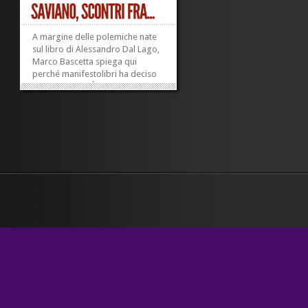
A margine delle polemiche nate
sul libro di Alessandro Dal Lago,
Marco Bascetta spiega qui
perché manifestolibri ha deciso
di pubblicarlo. È vero e molto
rilevante il fatto che Roberto
Saviano sia minacciato, esposto,
in una pesante condizione di
rischio. Questo dovrebbe
spingere a...
»
»