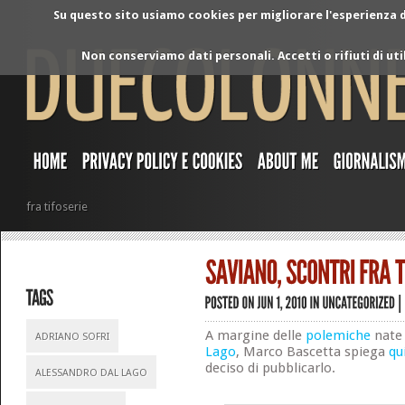
Su questo sito usiamo cookies per migliorare l'esperienza di
Non conserviamo dati personali. Accetti o rifiuti di ut
fra tifoserie
A margine delle
polemiche
nate 
ADRIANO SOFRI
Lago
, Marco Bascetta spiega
qu
deciso di pubblicarlo.
ALESSANDRO DAL LAGO