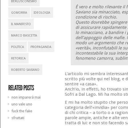
BERLUSCONISMO
È vero e molto rilevante il 
Saviano sia minacciato, es
GOMORRA
IDEOLOGIA
condizione di rischio.
Questo dovrebbe spingere a
IL MANIFESTO
di assicurare rapidamente a
lo minacciano, a bandire i p
MARCO BASCETTA
dell’appoggio delle mafie.
modo un argomento che rend
POLITICA
PROPAGANDA
«verità», inconfutabili le s
incontestabile la sua inter
fenomeno camorra, sublime 
RETORICA
ROBERTO SAVIANO
L’articolo mi sembra interessant
scritto più volte qui nel blog, e
sentire «a casa».
Anch’io, in effetti, ho trovato si
Sofri a Dal Lago. Mi ha molto st
non imparerà mai
E mi ha molto stupito che person
uno vale uno
categoria dell’«invidia» per co
fuck the fake
di chi critica – a torto o a ragi
parole ampie, antiche e alte ve
sfruttati
tratta di lui: e non sto facendo 