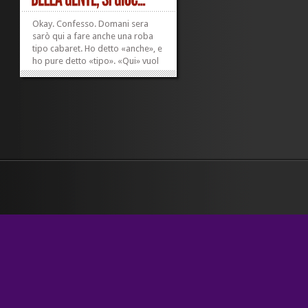
Okay. Confesso. Domani sera
sarò qui a fare anche una roba
tipo cabaret. Ho detto «anche», e
ho pure detto «tipo». «Qui» vuol
dire alla rassegna AltraColtura, al
Novobar di Castenaso, vicino a
Bologna. C’è già stata bella
gente. Insieme a Barbara Gozzi –
leggete qua, sul...
»
»